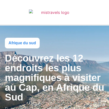
Afrique du sud
Découvrez les 12
endroits les plus
magnifiques à visiter
au Cap, en Afrique du
Sud