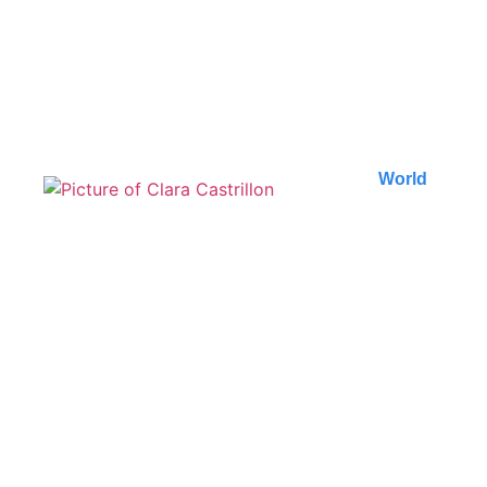
Découvrez les incontournables à Petra, en
Jordanie. Notre guide vous révèle les meilleures
expériences à..
Published on
9 August 2026
World
Les meilleures plages de