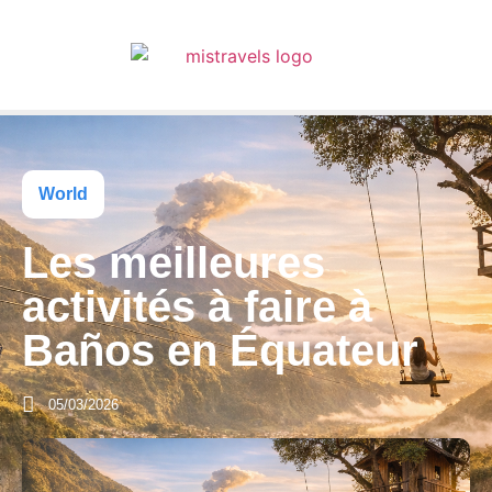
World
Les meilleures
activités à faire à
Baños en Équateur
05/03/2026