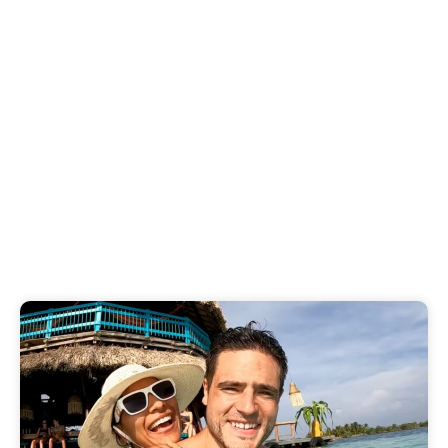
Zanzibar : un guide des
trésors cachés
Découvrez les plus belles plages de Zanzibar, des
trésors cachés aux spots incontournables. Plongez
dans..
Published on
8 August 2026