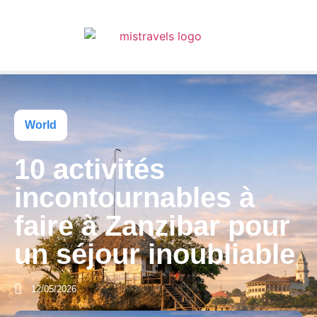
World
10 activités
incontournables à
faire à Zanzibar pour
un séjour inoubliable
12/05/2026