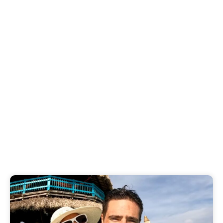
Les plages secrètes de
Zanzibar : havres de paix
à découvrir
Découvrez les plages secrètes de Zanzibar, des
havres de paix loin des foules. Explorez les..
Published on
4 August 2026