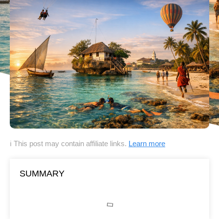
ℹ This post may contain affiliate links.
Learn more
SUMMARY