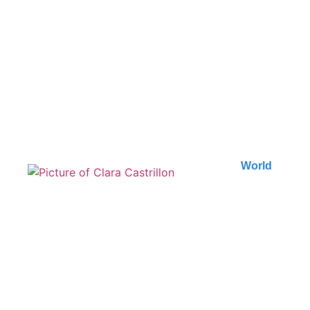
Les meilleures
randonnées autour d’Ella
au Sri Lanka
Découvrez les plus belles randonnées d'Ella au Sri
Lanka. Des paysages à couper le souffle,..
Published on
5 August 2026
World