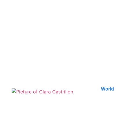
Les incontournables de
Zanzibar : 7 expériences
uniques à ne pas
manquer
Découvrez les 7 expériences uniques à Zanzibar
qui rendront votre voyage inoubliable. Plongée,
marchés, histoire..
Published on
6 August 2026
World