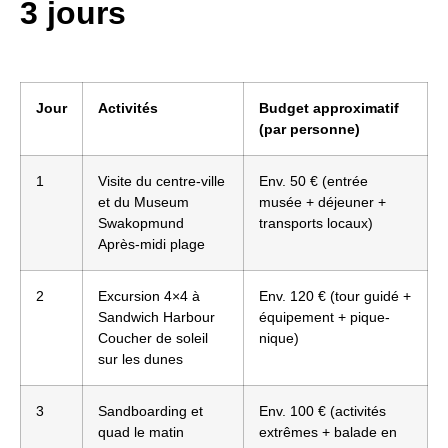
3 jours
Jour
Activités
Budget approximatif
(par personne)
1
Visite du centre-ville
Env. 50 € (entrée
et du Museum
musée + déjeuner +
Swakopmund
transports locaux)
Après-midi plage
2
Excursion 4×4 à
Env. 120 € (tour guidé +
Sandwich Harbour
équipement + pique-
Coucher de soleil
nique)
sur les dunes
3
Sandboarding et
Env. 100 € (activités
quad le matin
extrêmes + balade en