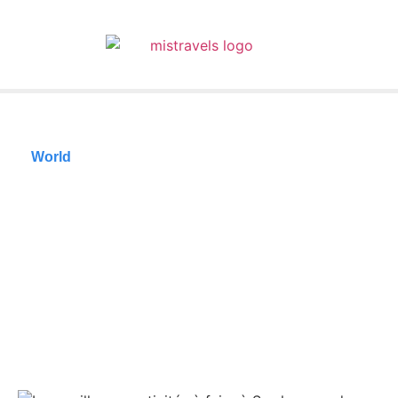
World
Les meilleures
activités à faire à
Swakopmund,
Namibie
18/06/2026