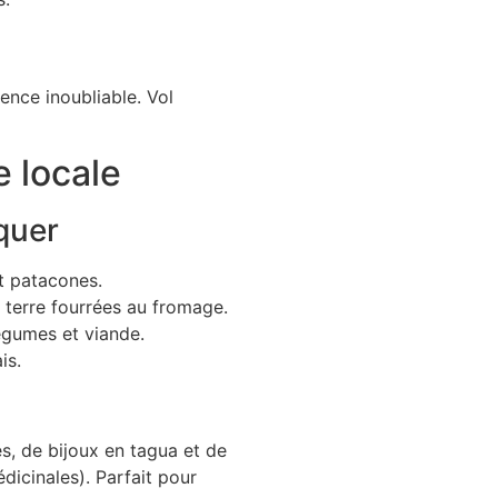
ience inoubliable. Vol
e locale
quer
t patacones.
terre fourrées au fromage.
égumes et viande.
is.
s, de bijoux en tagua et de
dicinales). Parfait pour