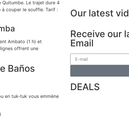
e Quitumbe. Le trajet dure 4
 couper le souffle. Tarif :
Our latest vi
amba
Receive our l
Email
ent Ambato (1 h) et
ignes offrent une
de Baños
DEALS
ou en tuk-tuk vous emmène
)