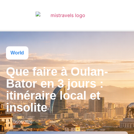
World
Que faire à Oulan-
Bator en 3 jours :
itinéraire local et
insolite
08/06/2026