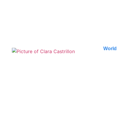
Découvrez les plus belles randonnées d'Ella au Sri
Lanka. Des paysages à couper le souffle,..
Published on
5 August 2026
World
Les plages secrètes de