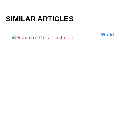
SIMILAR ARTICLES
World
Les meilleures
randonnées autour d’Ella
au Sri Lanka