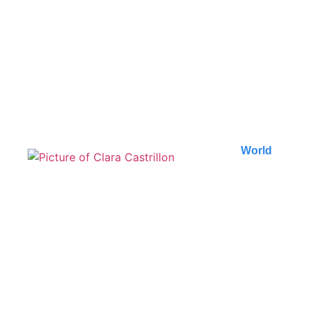
incontournables de la
capitale géorgienne
Découvrez les meilleures activités à faire à Tbilissi,
de ses monuments historiques à ses lieux..
Published on
7 August 2026
World