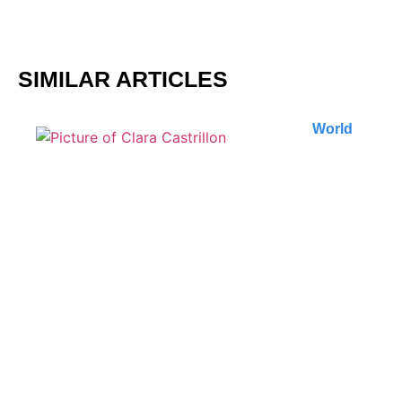
SIMILAR ARTICLES
World
Que faire à Tbilissi :
découvertes insolites et