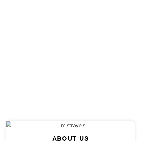
Les incontournables de
Zanzibar : 7 expériences
uniques à ne pas
manquer
Découvrez les 7 expériences uniques à Zanzibar
qui rendront votre voyage inoubliable. Plongée,
marchés, histoire..
Published on
6 August 2026
ABOUT US