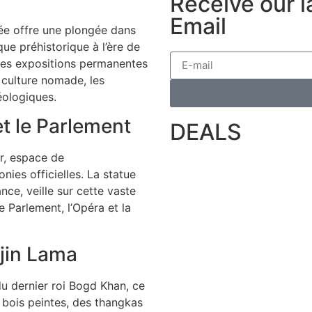
Receive our l
Email
sée offre une plongée dans
que préhistorique à l’ère de
 Les expositions permanentes
 culture nomade, les
éologiques.
t le Parlement
DEALS
ar, espace de
ies officielles. La statue
ce, veille sur cette vaste
e Parlement, l’Opéra et la
jin Lama
du dernier roi Bogd Khan, ce
bois peintes, des thangkas