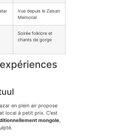
atar
Vue depuis le Zaisan
Memorial
Soirée folklore et
chants de gorge
 expériences
tuul
zar en plein air propose
t local à petit prix. C’est
aditionnellement mongole
,
ulpté.