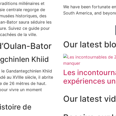
traditions millénaires et
We have been fortunate en
sie centrale regorge de
South America, and beyon
musées historiques, des
n-Bator saura séduire les
ture. Suivez ce guide pour
cachées de la ville.
Our latest bl
d’Oulan-Bator
egchinlen Khiid
Les incontourna
 le Gandantegchinlen Khiid
é au XVIIIe siècle, il abrite
expériences un
a
de 26 mètres de haut.
n pour vivre un moment
Our latest vi
istoire de