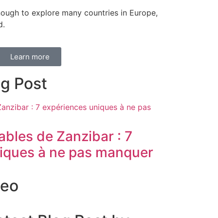
ough to explore many countries in Europe,
d.
Learn more
og Post
bles de Zanzibar : 7
iques à ne pas manquer
deo