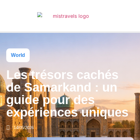
World
Les trésors cachés
de Samarkand : un
guide pour des
expériences uniques
14/05/2026