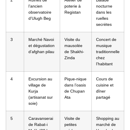
l’ancien
poterie à
nocturne
observatoire
Registan
dans les
d’Ulugh Beg
ruelles
secrètes
3
Marché Navoi
Visite du
Concert de
et dégustation
mausolée
musique
d’afghan pilau
de Shakhi-
traditionnelle
Zinda
chez
l’habitant
4
Excursion au
Pique-nique
Cours de
village de
dans l’oasis
cuisine et
Kurja
de Chupan
dîner
(artisanat sur
Ata
partagé
soie)
5
Caravanserai
Visite de
Shopping au
de Rabat-i
petites
marché de