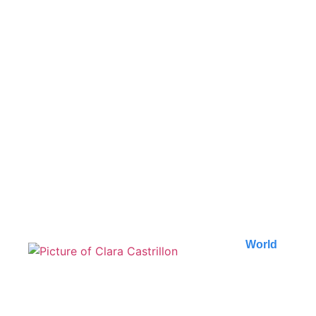
Incontournables à Petra :
Guide des meilleures
expériences
Découvrez les incontournables à Petra, en
Jordanie. Notre guide vous révèle les meilleures
expériences à..
Published on
9 August 2026
World