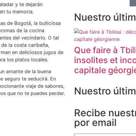
paladar y te dejarán
en tu memoria.
Nuestro últim
s de Bogotá, la bulliciosa
aromas de la cocina
ntes del vecindario. O tal
 de la costa caribeña,
Que faire à Tbi
orman en deliciosos jugos de
insolites et in
a los platos locales.
capitale géorg
 un amante de la buena
e seguro te seducirá. En
mocionante viaje de sabores,
Nuestro últi
nos que no te puedes perder.
Recibe nuestr
por email