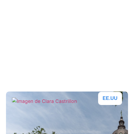
Los 10 mejores lugares
para vivir en Michigan
Descubre las 10 mejores ciudades para vivir en
Michigan. Destinos atractivos y...
Publicado en
27 de agosto de 2024
EE.UU