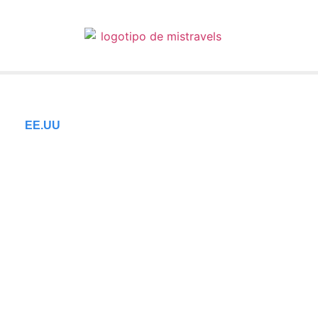
EE.UU
Little Rock: Las 10
cosas que hacer en
esta ciudad de
Arkansas
15/11/2023
Tiempo de lectura: 3 minutos