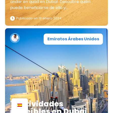
andar en quad en Dubai! Descubre quién
puede beneficiarse de ello y...
Publicado en
19 enero 2024
Emiratos Árabes Unidos
7 actividades
increíbles en Dubai