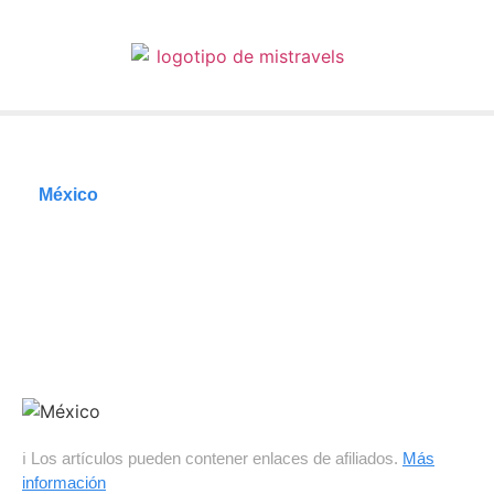
México
¿Por qué hacer un
Road Trip a México?
01/02/2025
Tiempo de lectura: 5 minutos
ℹ Los artículos pueden contener enlaces de afiliados.
Más
información