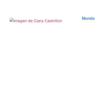
Publicado en
6 agosto 2026
Mundo
Les meilleures
randonnées autour d’Ella
au Sri Lanka
Découvrez les plus belles randonnées d'Ella au Sri