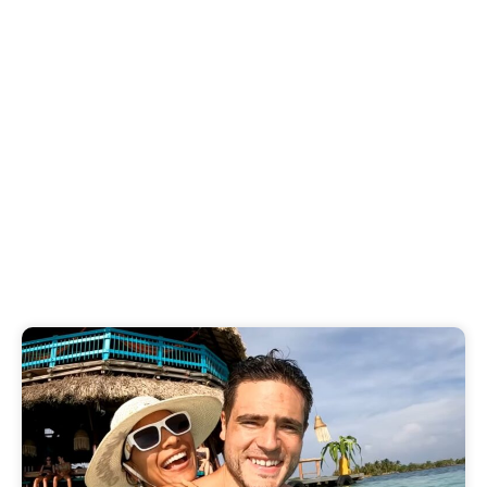
uniques à ne pas
manquer
Découvrez les 7 expériences uniques à Zanzibar
qui rendront votre voyage inoubliable. Plongée,
marchés, histoire..
Publicado en
6 agosto 2026