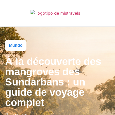
Mundo
À la découverte des
mangroves des
Sundarbans : un
guide de voyage
complet