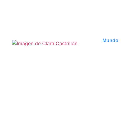
Découvrez les meilleures activités à faire à Tbilissi,
de ses monuments historiques à ses lieux..
Publicado en
7 agosto 2026
Mundo
Les incontournables de
Zanzibar : 7 expériences