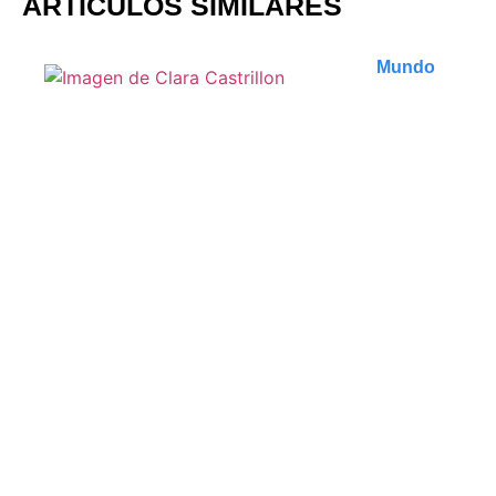
ARTÍCULOS SIMILARES
Mundo
Que faire à Tbilissi :
découvertes insolites et
incontournables de la
capitale géorgienne