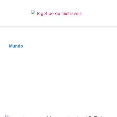
Mundo
Les meilleures
expériences
culturelles à Tbilissi,
en Géorgie
24/06/2026