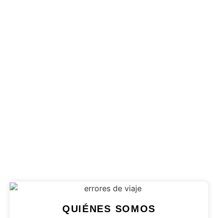
Les incontournables de
Zanzibar : 7 expériences
uniques à ne pas
manquer
Découvrez les 7 expériences uniques à Zanzibar
qui rendront votre voyage inoubliable. Plongée,
marchés, histoire..
Publicado en
6 agosto 2026
QUIÉNES SOMOS