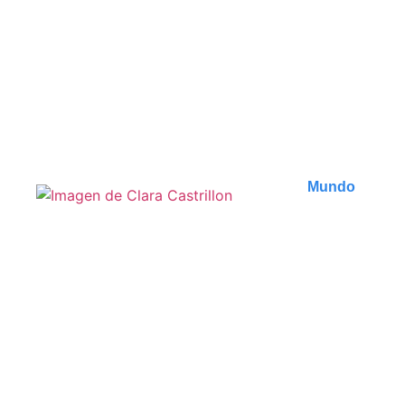
incontournables de la
capitale géorgienne
Découvrez les meilleures activités à faire à Tbilissi,
de ses monuments historiques à ses lieux..
Publicado en
7 agosto 2026
Mundo