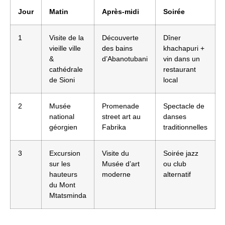
Jour
Matin
Après-midi
Soirée
1
Visite de la
Découverte
Dîner
vieille ville
des bains
khachapuri +
&
d’Abanotubani
vin dans un
cathédrale
restaurant
de Sioni
local
2
Musée
Promenade
Spectacle de
national
street art au
danses
géorgien
Fabrika
traditionnelles
3
Excursion
Visite du
Soirée jazz
sur les
Musée d’art
ou club
hauteurs
moderne
alternatif
du Mont
Mtatsminda