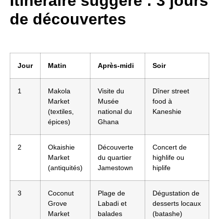
Itinéraire suggéré : 3 jours
de découvertes
Jour
Matin
Après-midi
Soir
1
Makola
Visite du
Dîner street
Market
Musée
food à
(textiles,
national du
Kaneshie
épices)
Ghana
2
Okaishie
Découverte
Concert de
Market
du quartier
highlife ou
(antiquités)
Jamestown
hiplife
3
Coconut
Plage de
Dégustation de
Grove
Labadi et
desserts locaux
Market
balades
(batashe)