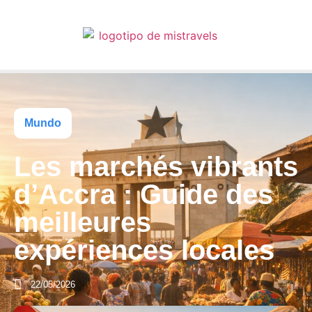
Mundo
Les marchés vibrants
d’Accra : Guide des
meilleures
expériences locales
22/05/2026