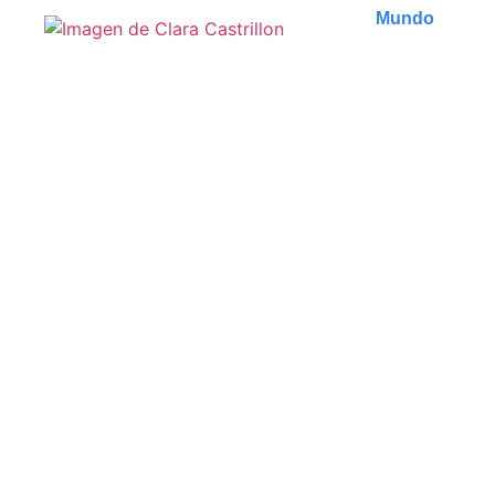
Mundo
Que faire à Tbilissi :
découvertes insolites et
incontournables de la
capitale géorgienne
Découvrez les meilleures activités à faire à Tbilissi,
de ses monuments historiques à ses lieux..