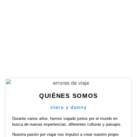
Découvrez les 7 expériences uniques à Zanzibar
qui rendront votre voyage inoubliable. Plongée,
marchés, histoire..
Publicado en
6 agosto 2026
QUIÉNES SOMOS
clara y danny
Durante varios años, hemos viajado juntos por el mundo en
busca de nuevas experiencias, diferentes culturas y paisajes.
Nuestra pasión por viajar nos impulsó a crear nuestro propio