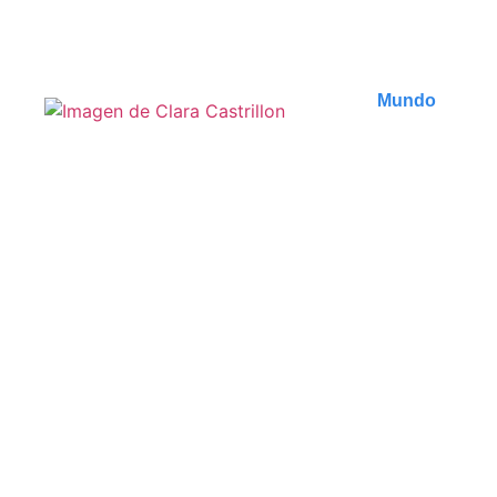
Publicado en
7 agosto 2026
Mundo
Les incontournables de
Zanzibar : 7 expériences
uniques à ne pas
manquer