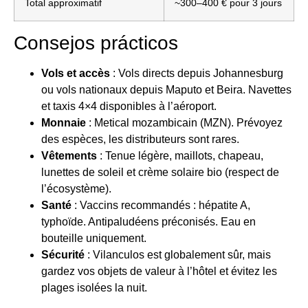
Total approximatif
~300–400 € pour 3 jours
Consejos prácticos
Vols et accès
: Vols directs depuis Johannesburg
ou vols nationaux depuis Maputo et Beira. Navettes
et taxis 4×4 disponibles à l’aéroport.
Monnaie
: Metical mozambicain (MZN). Prévoyez
des espèces, les distributeurs sont rares.
Vêtements
: Tenue légère, maillots, chapeau,
lunettes de soleil et crème solaire bio (respect de
l’écosystème).
Santé
: Vaccins recommandés : hépatite A,
typhoïde. Antipaludéens préconisés. Eau en
bouteille uniquement.
Sécurité
: Vilanculos est globalement sûr, mais
gardez vos objets de valeur à l’hôtel et évitez les
plages isolées la nuit.