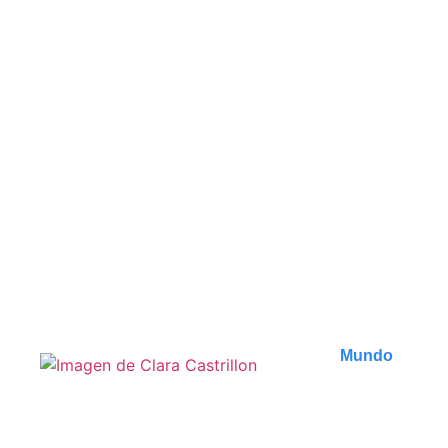
Les meilleures
randonnées autour d’Ella
au Sri Lanka
Découvrez les plus belles randonnées d'Ella au Sri
Lanka. Des paysages à couper le souffle,..
Publicado en
5 agosto 2026
Mundo