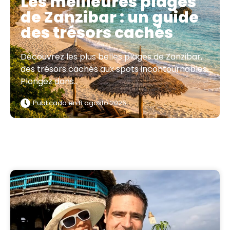
Les meilleures plages
de Zanzibar : un guide
des trésors cachés
Découvrez les plus belles plages de Zanzibar,
des trésors cachés aux spots incontournables.
Plongez dans..
Publicado en
8 agosto 2026