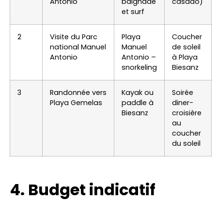
Antonio
baignade
casado)
et surf
2
Visite du Parc
Playa
Coucher
national Manuel
Manuel
de soleil
Antonio
Antonio –
à Playa
snorkeling
Biesanz
3
Randonnée vers
Kayak ou
Soirée
Playa Gemelas
paddle à
diner-
Biesanz
croisière
au
coucher
du soleil
4. Budget indicatif