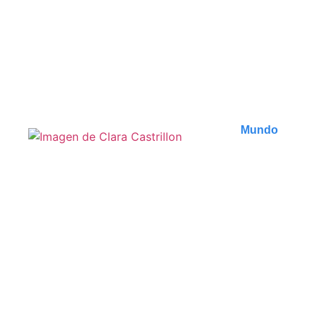
Découvrez les plus belles plages de Zanzibar, des
trésors cachés aux spots incontournables. Plongez
dans..
Publicado en
8 agosto 2026
Mundo
Que faire à Tbilissi :