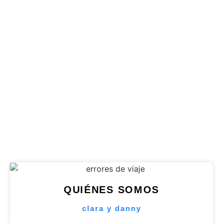
découvertes insolites et
incontournables de la
capitale géorgienne
Découvrez les meilleures activités à faire à Tbilissi,
de ses monuments historiques à ses lieux..
Publicado en
7 agosto 2026
QUIÉNES SOMOS
clara y danny