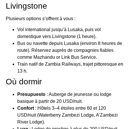
Livingstone
Plusieurs options s’offrent à vous :
Vol international jusqu’à Lusaka, puis vol
domestique vers Livingstone (1 heure).
Bus ou navette depuis Lusaka (environ 8 heures de
route). Réservez auprès de compagnies fiables
comme Mazhandu or Link Bus Service.
Train natif de Zambia Railways, trajet pittoresque en
13 h.
Où dormir
Presupuesto
: Auberge de jeunesse ou lodge
basique à partir de 20 USD/nuit.
Confort
: Hôtels 3–4 étoiles entre 60 et 120
USD/nuit (Waterberry Zambezi Lodge, A’Zambezi
River Lodge).
Luxe
: Lodge de prestige à plus de 200 USD/nuit