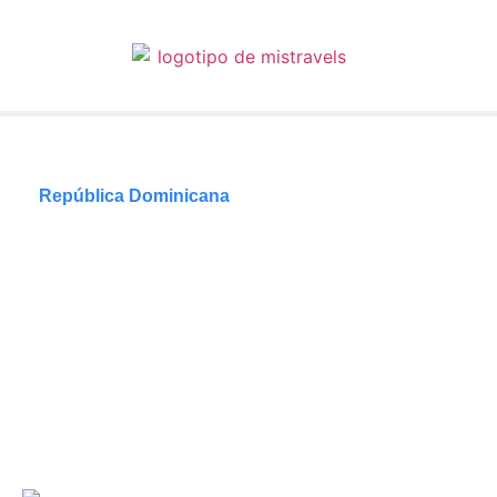
República Dominicana
Los 10 mejores
resorts todo incluido
solo para adultos en
Punta Cana
28/08/2024
Tiempo de lectura: 5 minutos