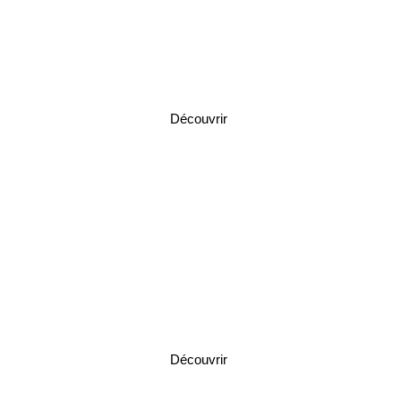
rise
Découvrir
Truluck's Ocean's Finest
Seafood
Découvrir