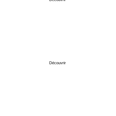
Dallas-Fort Worth Metroplex
Découvrir
Cedar Hill park