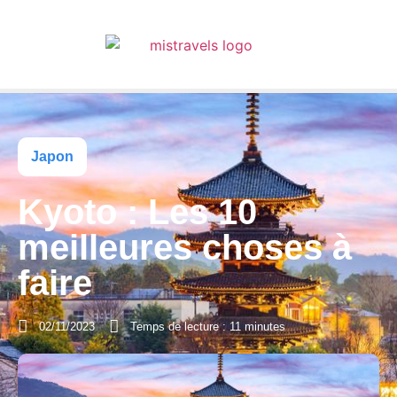
Japon
Kyoto : Les 10
meilleures choses à
faire
02/11/2023
Temps de lecture : 11 minutes