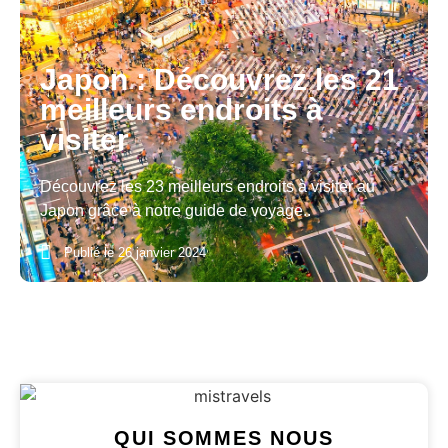
Japon : Découvrez les 21
meilleurs endroits à
visiter
Découvrez les 23 meilleurs endroits à visiter au
Japon grâce à notre guide de voyage..
Publié le
26 janvier 2024
QUI SOMMES NOUS