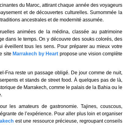
ascinantes du Maroc, attirant chaque année des voyageurs
épaysement et de découvertes culturelles. Surnommée la
 traditions ancestrales et de modernité assumée.
s ruelles animées de la médina, classée au patrimoine
ge dans le temps. On y découvre des souks colorés, des
i éveillent tous les sens. Pour préparer au mieux votre
e site
Marrakech by Heart
propose une vision complète
el-Fna reste un passage obligé. De jour comme de nuit,
serpents et stands de street food. À quelques pas de là,
istorique de Marrakech, comme le palais de la Bahia ou le
e.
our les amateurs de gastronomie. Tajines, couscous,
tégrante de l’expérience. Pour aller plus loin et organiser
rakech
est une ressource précieuse, regroupant conseils
.