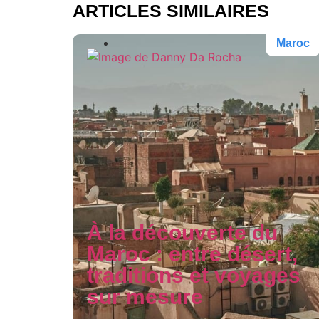
ARTICLES SIMILAIRES
Maroc
À la découverte du
Maroc : entre désert,
traditions et voyages
sur mesure