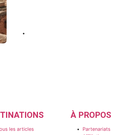
Découvrez Tanger, cette ville marocaine riche
s
en culture et en aventures. des sites
historiques envoûtants..
Publié le
21 novembre 2023
TINATIONS
À PROPOS
ous les articles
Partenariats