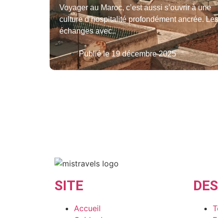
Voyager au Maroc, c’est aussi s’ouvrir à une
culture d’hospitalité profondément ancrée. Le
échanges avec..
Publié le
19 décembre 2025
SITE
DES
Accueil
T