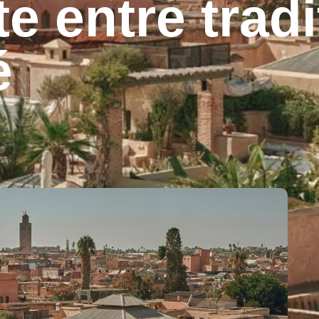
e entre tradi
é