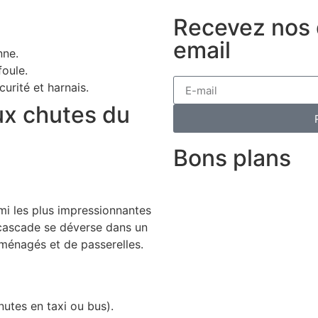
Recevez nos d
email
nne.
foule.
urité et harnais.
ux chutes du
Bons plans
mi les plus impressionnantes
 cascade se déverse dans un
ménagés et de passerelles.
nutes en taxi ou bus).