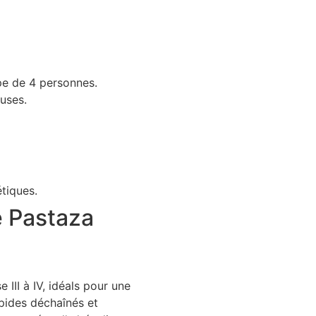
pe de 4 personnes.
luses.
tiques.
re Pastaza
 III à IV, idéals pour une
apides déchaînés et