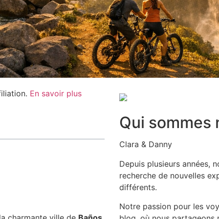
iliation.
En savoir plus
Qui sommes 
Clara & Danny
Depuis plusieurs années, 
recherche de nouvelles exp
différents.
Notre passion pour les voy
a charmante ville de
Baños
blog, où nous partageons n