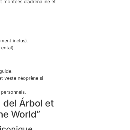
it montées d’adrénaline et
ment inclus).
ental).
guide.
et veste néoprène si
 personnels.
 del Árbol et
the World”
iconique