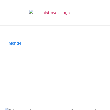
Monde
Découvrez les
trésors cachés de
Santiago au Cap-Vert
: itinéraire de 4 jours
02/04/2026