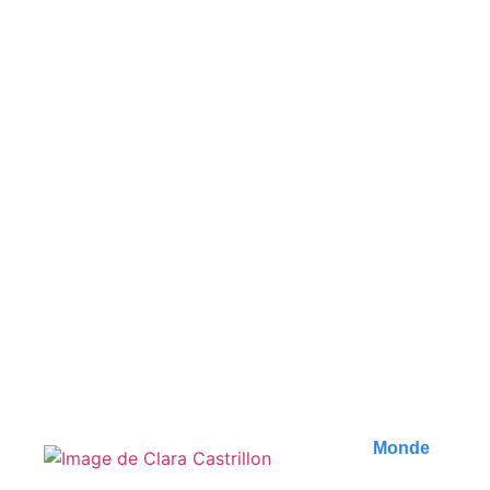
Incontournables à Petra :
Guide des meilleures
expériences
Découvrez les incontournables à Petra, en
Jordanie. Notre guide vous révèle les meilleures
expériences à..
Publié le
9 août 2026
Monde