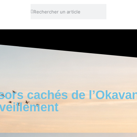
sors cachés de l’Okavan
veillement