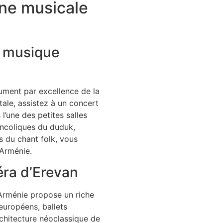
ène musicale
t musique
trument par excellence de la
ale, assistez à un concert
l’une des petites salles
ancoliques du duduk,
 du chant folk, vous
Arménie.
péra d’Erevan
’Arménie propose un riche
européens, ballets
rchitecture néoclassique de