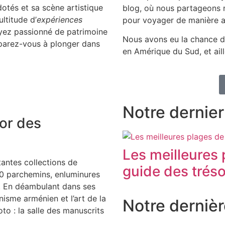
otés et sa scène artistique
blog, où nous partageons n
ltitude d’
expériences
pour voyager de manière a
yez passionné de patrimoine
Nous avons eu la chance d
parez-vous à plonger dans
en Amérique du Sud, et aill
Notre dernier 
sor des
Les meilleures 
tantes collections de
guide des trés
0 parchemins, enluminures
s. En déambulant dans ses
anisme arménien et l’art de la
Notre dernièr
oto : la salle des manuscrits