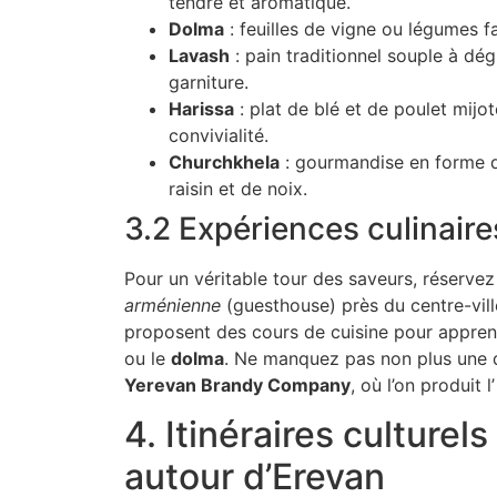
tendre et aromatique.
Dolma
: feuilles de vigne ou légumes fa
Lavash
: pain traditionnel souple à dé
garniture.
Harissa
: plat de blé et de poulet mij
convivialité.
Churchkhela
: gourmandise en forme de
raisin et de noix.
3.2 Expériences culinaire
Pour un véritable tour des saveurs, réserve
arménienne
(guesthouse) près du centre-vill
proposent des cours de cuisine pour appren
ou le
dolma
. Ne manquez pas non plus une 
Yerevan Brandy Company
, où l’on produit l’
4. Itinéraires culturel
autour d’Erevan