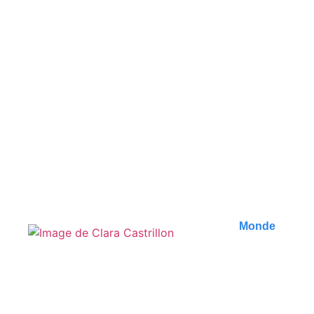
Incontournables à Petra :
Guide des meilleures
expériences
Découvrez les incontournables à Petra, en
Jordanie. Notre guide vous révèle les meilleures
expériences à..
Publié le
9 août 2026
Monde