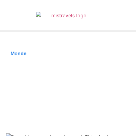
Monde
7 expériences
uniques à vivre à
Thimphu, le cœur du
Bhoutan
05/02/2026