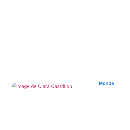
Les meilleures
randonnées autour d’Ella
au Sri Lanka
Découvrez les plus belles randonnées d'Ella au Sri
Lanka. Des paysages à couper le souffle,..
Publié le
5 août 2026
Monde