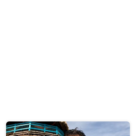
Les plages secrètes de
Zanzibar : havres de paix
à découvrir
Découvrez les plages secrètes de Zanzibar, des
havres de paix loin des foules. Explorez les..
Publié le
4 août 2026