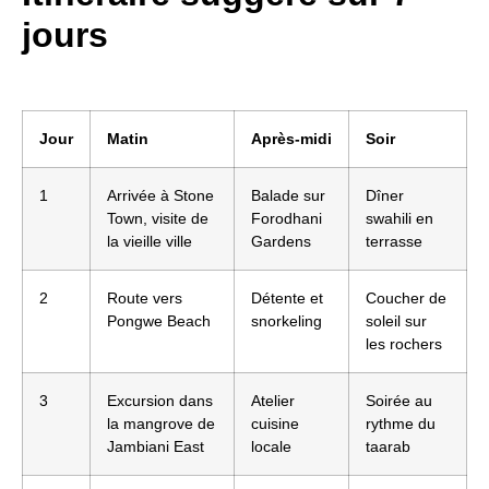
jours
Jour
Matin
Après-midi
Soir
1
Arrivée à Stone
Balade sur
Dîner
Town, visite de
Forodhani
swahili en
la vieille ville
Gardens
terrasse
2
Route vers
Détente et
Coucher de
Pongwe Beach
snorkeling
soleil sur
les rochers
3
Excursion dans
Atelier
Soirée au
la mangrove de
cuisine
rythme du
Jambiani East
locale
taarab