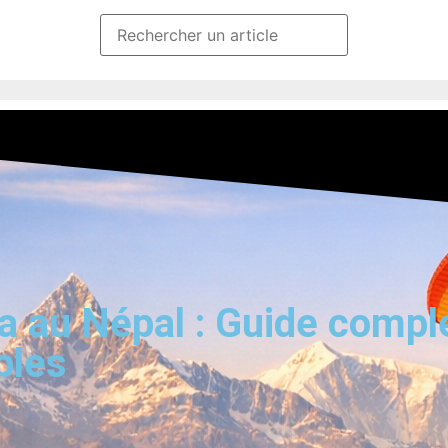
a au Népal : Guide compl
bles