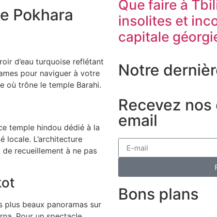
Que faire à Tbi
de Pokhara
insolites et in
capitale géorg
oir d’eau turquoise reflétant
Notre dernièr
ames pour naviguer à votre
le où trône le temple Barahi.
Recevez nos d
email
ce temple hindou dédié à la
é locale. L’architecture
u de recueillement à ne pas
kot
Bons plans
des plus beaux panoramas sur
urna. Pour un spectacle