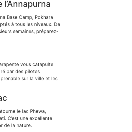
e l’Annapurna
urna Base Camp, Pokhara
aptés à tous les niveaux. De
usieurs semaines, préparez-
parapente vous catapulte
ré par des pilotes
renable sur la ville et les
ac
ntourne le lac Phewa,
eti. C’est une excellente
r de la nature.