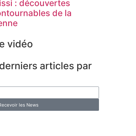
lissi : découvertes
contournables de la
ienne
e vidéo
erniers articles par
Recevoir les News