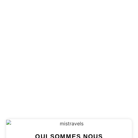
Madère : Notre Top 10
Sur La Perle de
l’Atlantique
Aujourd'hui, nous posons le pied sur la magnifique
île de Madère, un coin parfois oublié..
Publié le
22 septembre 2023
QUI SOMMES NOUS