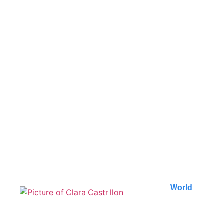
Les meilleures plages de
Zanzibar : un guide des
trésors cachés
Découvrez les plus belles plages de Zanzibar, des
trésors cachés aux spots incontournables. Plongez
dans..
Published on
8 August 2026
World