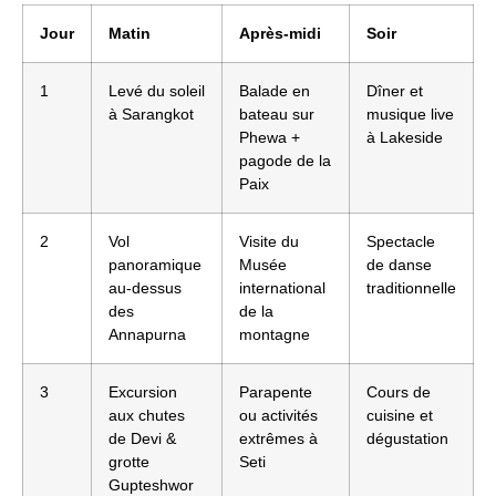
Jour
Matin
Après-midi
Soir
1
Levé du soleil
Balade en
Dîner et
à Sarangkot
bateau sur
musique live
Phewa +
à Lakeside
pagode de la
Paix
2
Vol
Visite du
Spectacle
panoramique
Musée
de danse
au-dessus
international
traditionnelle
des
de la
Annapurna
montagne
3
Excursion
Parapente
Cours de
aux chutes
ou activités
cuisine et
de Devi &
extrêmes à
dégustation
grotte
Seti
Gupteshwor