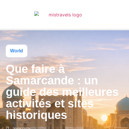
World
Que faire à
Samarcande : un
guide des meilleures
activités et sites
historiques