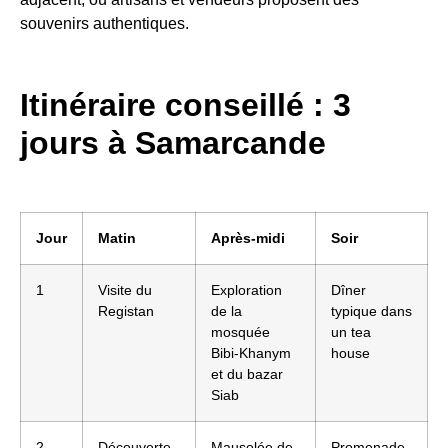
souvenirs authentiques.
Itinéraire conseillé : 3
jours à Samarcande
Jour
Matin
Après-midi
Soir
1
Visite du
Exploration
Dîner
Registan
de la
typique dans
mosquée
un tea
Bibi-Khanym
house
et du bazar
Siab
2
Découverte
Mausolée de
Promenade