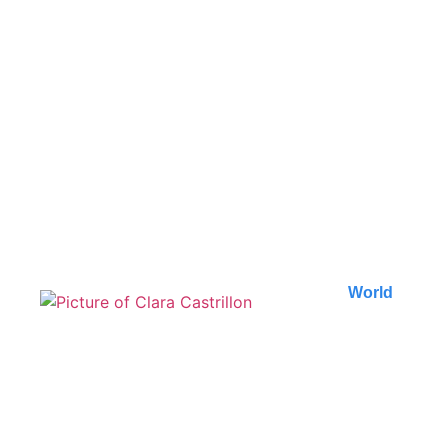
Les meilleures plages de
Zanzibar : un guide des
trésors cachés
Découvrez les plus belles plages de Zanzibar, des
trésors cachés aux spots incontournables. Plongez
dans..
Published on
8 August 2026
World