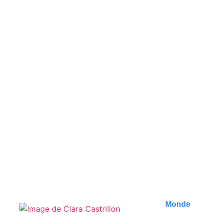
Incontournables à Petra :
Guide des meilleures
expériences
Découvrez les incontournables à Petra, en
Jordanie. Notre guide vous révèle les meilleures
expériences à..
Publié le
9 août 2026
Monde