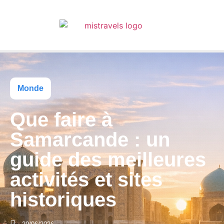
Monde
Que faire à
Samarcande : un
guide des meilleures
activités et sites
historiques