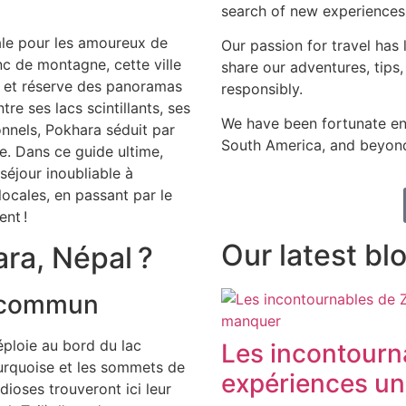
search of new experiences,
éale pour les amoureux de
Our passion for travel has
anc de montagne, cette ville
share our adventures, tips,
ya et réserve des panoramas
responsibly.
re ses lacs scintillants, ses
We have been fortunate en
onnels, Pokhara séduit par
South America, and beyon
e. Dans ce guide ultime,
séjour inoubliable à
locales, en passant par le
nt !
Our latest bl
ara, Népal ?
u commun
éploie au bord du lac
Les incontourna
 turquoise et les sommets de
expériences un
ioses trouveront ici leur