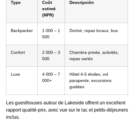
Type
Coût
Descripción
estimé
(NPR)
Backpacker
1 000 – 1
Dortoir, repas locaux, bus
500
Confort
2 000 – 3
Chambre privée, activités,
500
repas variés
Luxe
4 000 – 7
Hôtel 4-5 étoiles, vol
000+
parapente, excursions
guidées
Les guesthouses autour de Lakeside offrent un excellent
rapport qualité-prix, avec vue sur le lac et petits-déjeuners
inclus.