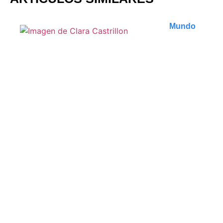
Mundo
Les meilleures
randonnées autour d’Ella
au Sri Lanka
Découvrez les plus belles randonnées d'Ella au Sri
Lanka. Des paysages à couper le souffle,..