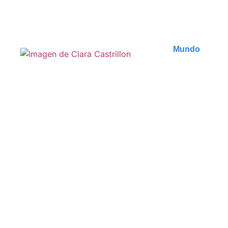
Publicado en
5 agosto 2026
Mundo
Les plages secrètes de
Zanzibar : havres de paix
à découvrir