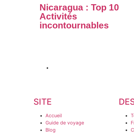
Nicaragua : Top 10
Activités
incontournables
Découvrez les 10 meilleures activités à faire
au Nicaragua avec notre guide de voyage
2024...
Publié le
29 janvier 2024
SITE
DE
Accueil
T
Guide de voyage
F
Blog
C