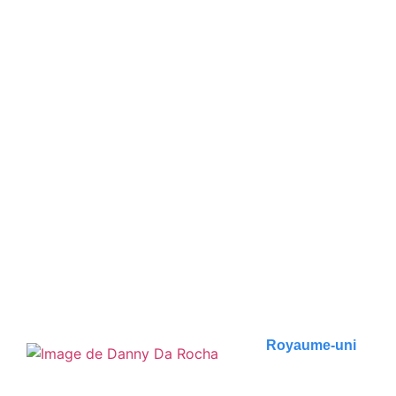
Édimbourg : Top 14 des
choses à ne pas manquer !
Édimbourg est la capitale gothique de l'Écosse,
imprégnée des légendes du roi Arthur...
Publié le
20 novembre 2023
Royaume-uni