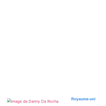
Où se loger à Glasgow ?
Quartiers et Hotels
Aujourd'hui, on part à la découverte de Glasgow, une
destination écossaise envoûtante. Si vous prévoyez..
Publié le
9 juillet 2023
Royaume-uni