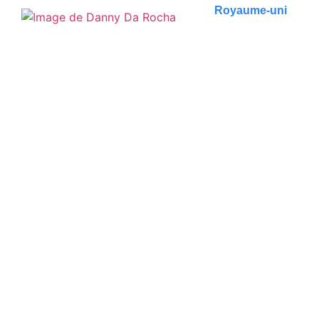
Royaume-uni
Top 10 des choses à voir à
Londres
Préparez-vous à découvrir les 10 incontournables à
voir en seulement 3 jours. De l'histoire captivante..
Publié le
6 juin 2023