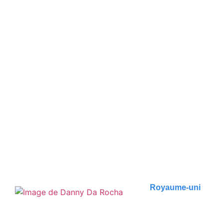
Les 10 meilleures choses à
faire à Oxford
Découvrez les meilleures activités à faire à Oxford, en
Angleterre, avec notre guide de voyage..
Publié le
1 décembre 2023
Royaume-uni