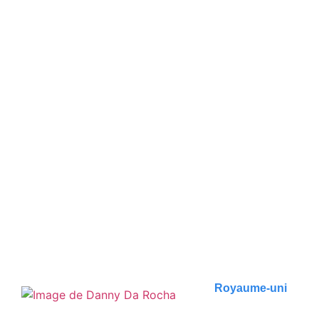
Visiter Londres en 3 jours :
Guide complet
Découvrez Londres en 3 jours. Histoire, culture,
astuces et saveurs locales vous attendent dans notre..
Publié le
12 novembre 2023
Royaume-uni