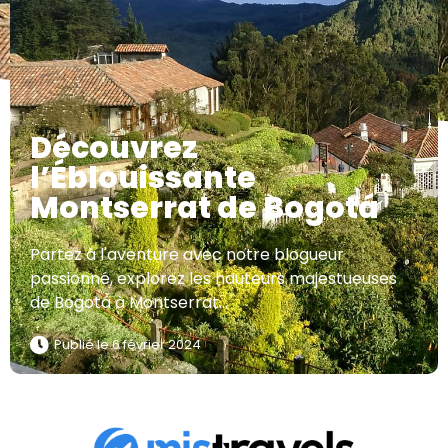
Découvrez
l’Éblouissante
Montserrat de Bogotá
Partez à l'aventure avec notre blogueur
passionné, explorez les hauteurs majestueuses
de Bogotá à Montserrat...
Publié le
6 février 2024