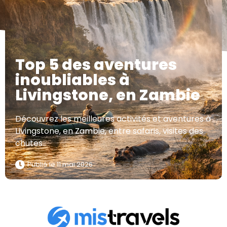
Top 5 des aventures
inoubliables à
Livingstone, en Zambie
Découvrez les meilleures activités et aventures à
Livingstone, en Zambie, entre safaris, visites des
chutes..
Publié le
11 mai 2026