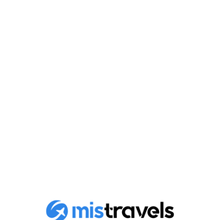
Les trésors cachés de
Samarkand : un guide pour
des expériences uniques
Découvrez les trésors cachés de Samarkand,
Ouzbékistan. Un guide complet pour explorer les sites
moins..
Publié le
14 mai 2026