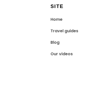
SITE
Home
Travel guides
Blog
Our videos