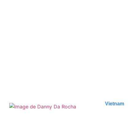
Les 7 choses à faire à Las
Vegas
Plongez dans l'effervescence de Las Vegas avec nos
7 incontournables ! Découvrez les meilleures
activités..
Publié le
16 novembre 2023
Vietnam