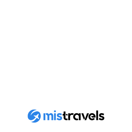
Les 10 meilleures choses à
faire à Da Nang au Vietnam
Découvrez le top 10 des meilleures activités à faire à
Da Nang, Vietnam, avec notre..
Publié le
16 novembre 2023