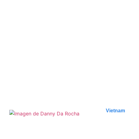
7 cosas que hacer en Las
Vegas
¡Sumérjase en la emoción de Las Vegas con nuestras
7 visitas obligadas! Descubre las mejores
actividades...
Publicado en
16 de noviembre de 2023
Vietnam