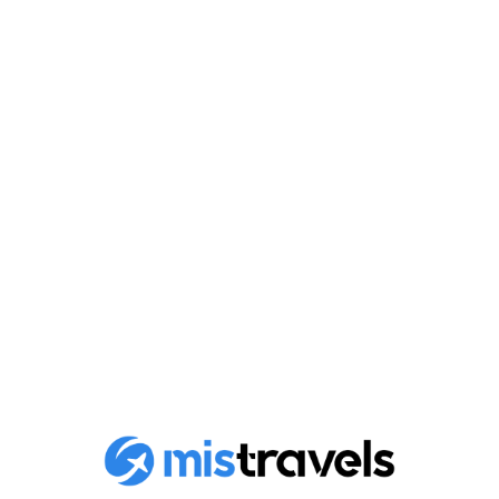
Las 10 mejores cosas para
hacer en Da Nang Vietnam
Descubra las 10 mejores actividades para hacer en
Da Nang, Vietnam, con nuestro...
Publicado en
16 de noviembre de 2023