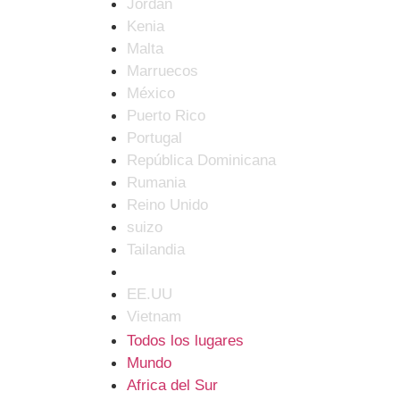
Jordán
Kenia
Malta
Marruecos
México
Puerto Rico
Portugal
República Dominicana
Rumania
Reino Unido
suizo
Tailandia
Turquía
EE.UU
Vietnam
Todos los lugares
Mundo
Africa del Sur