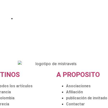
Explore Turquía a través de su patrimonio histórico,
desde joyas como Hagia Sophia hasta...
Publicado en
25 de noviembre de 2023
TINOS
A PROPOSITO
odos los artículos
Asociaciones
rancia
Afiliación
olombia
publicación de invitado
recia
Contactar