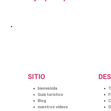
Descubra los 5 mejores resorts todo incluido en Türkiye
que ofrecen una cocina excepcional. Prepárate para...
Publicado en
29 de agosto de 2024
SITIO
DES
bienvenida
T
Guía turístico
F
Blog
C
nuestros videos
G