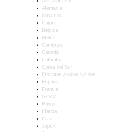
Africa del Sur
Alemania
bahamas
Chipre
Bélgica
Belice
Camboya
Canadá
Colombia
Corea del Sur
Emiratos Árabes Unidos
España
Francia
Grecia
Hawai
Irlanda
Italia
Japón