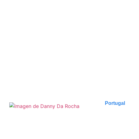
Madeira: nuestro top 10 en
la perla del Atlántico
Hoy ponemos un pie en la magnífica isla de Madeira,
un rincón a veces olvidado.
Publicado en
22 de septiembre de 2023
Portugal