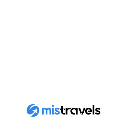
Los 5 mejores tejados de
Lisboa
En este artículo, te presentaré los 5 mejores techos de
la ciudad, donde...
Publicado en
15 de abril de 2023