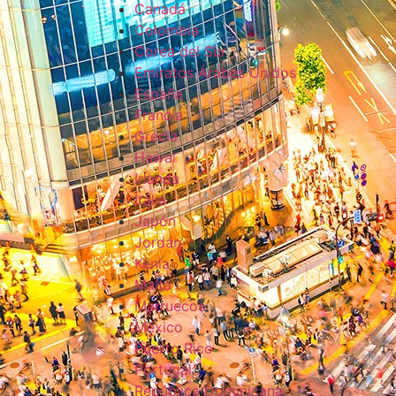
Canadá
Colombia
Corea del Sur
Emiratos Árabes Unidos
España
Francia
Grecia
Hawai
Irlanda
Italia
Japón
Jordán
Kenia
Malta
Marruecos
México
Puerto Rico
Portugal
República Dominicana