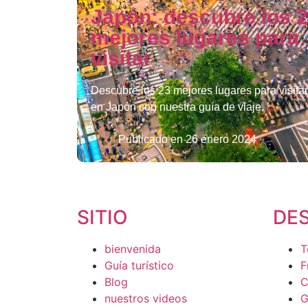
Japón: descubre los 
mejores lugares para
visitar
Descubre los 23 mejores lugares para visitar
en Japón con nuestra guía de viaje.
Publicado en
26 enero 2024
SITIO
DE
bienvenida
T
Guía turístico
F
Blog
C
nuestros videos
G