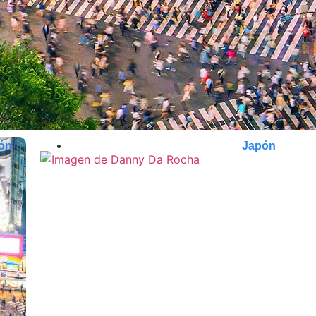
ón
Japón