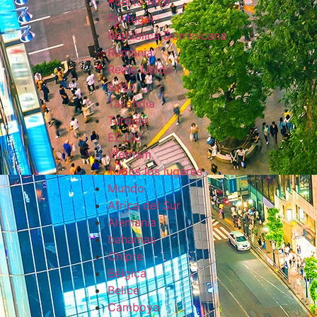
Puerto Rico
Portugal
República Dominicana
Rumania
Reino Unido
suizo
Tailandia
Turquía
EE.UU
Vietnam
Todos los lugares
Mundo
Africa del Sur
Alemania
bahamas
Chipre
Bélgica
Belice
Camboya