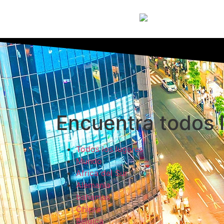
Encuentra todos l
Todos los lugares
Mundo
Africa del Sur
Alemania
bahamas
Chipre
Bélgica