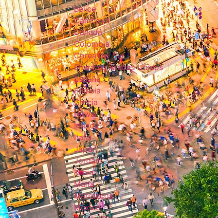
Belice
Camboya
Canadá
Colombia
Corea del Sur
Emiratos Árabes Unidos
España
Francia
Grecia
Hawai
Irlanda
Italia
Japón
Jordán
Kenia
Malta
Marruecos
México