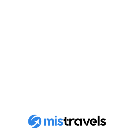
Les trésors cachés de
Petra : À la découverte des
monuments méconnus
Découvrez les trésors cachés de Petra, la merveille du
monde. Plongez dans l'histoire et explorez..
Publié le
5 juillet 2026